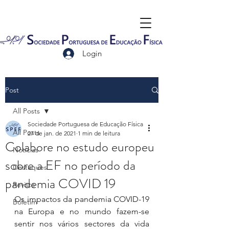
Login
Post
All Posts
Sociedade Portuguesa de Educação Física
All Posts
27 de jan. de 2021
1 min de leitura
Colabore no estudo europeu
Notícias
sobre a EF no período da
Destaques
pandemia COVID 19
Revista
Os impactos da pandemia COVID-19 
Boletim
na Europa e no mundo fazem-se 
sentir nos vários sectores da vida 