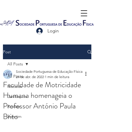
Login
Post
All Posts
Sociedade Portuguesa de Educação Física
All Posts
21 de abr. de 2022
1 min de leitura
Faculdade de Motricidade
Notícias
Humana homenageia o
Destaques
Professor António Paula
Revista
Brito
Boletim