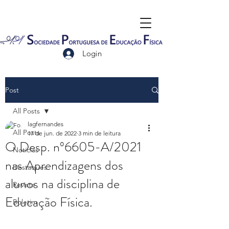
Login
Post
All Posts
lagfernandes
All Posts
17 de jun. de 2022
3 min de leitura
O Desp. nº6605-A/2021
Notícias
nas Aprendizagens dos
Destaques
alunos na disciplina de
Revista
Educação Física.
Boletim