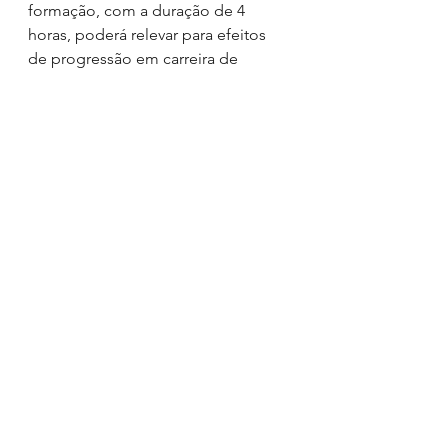
formação, com a duração de 4 
horas, poderá relevar para efeitos 
de progressão em carreira de 
Professores dos Grupos 260 e 620.
Inscrições
A taxa de inscrição individual é a 
seguinte:
Associados de qualquer APEF 
ou SPEF – 4 euros (mediante 
comprovativo da validade de 
associação a uma qualquer 
APEF ou à SPEF);
Não associados das APEFS ou 
da SPEF – 8 euros.
Inscrições até dia 
de 5 julho de 
2022, pelas 21:00h
, estando 
limitadas à capacidade da 