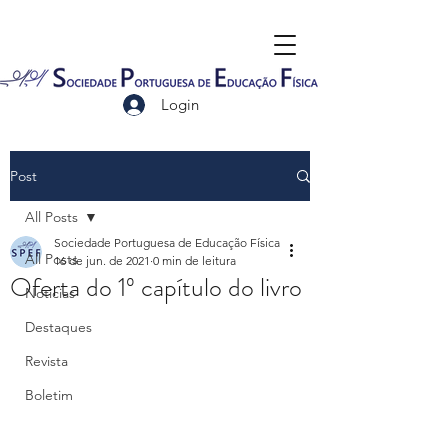
Login
Post
All Posts
Sociedade Portuguesa de Educação Física
All Posts
16 de jun. de 2021
0 min de leitura
Oferta do 1º capítulo do livro
Notícias
Destaques
Revista
Boletim