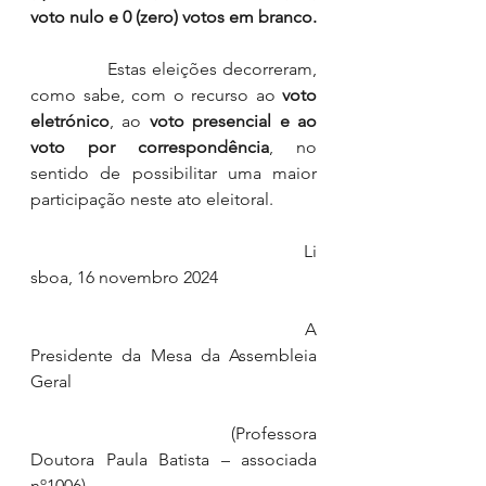
voto nulo e 0 (zero) votos em branco.
              Estas eleições decorreram, 
como sabe, com o recurso ao 
voto 
eletrónico
, ao 
voto presencial e ao 
voto por correspondência
, no 
sentido de possibilitar uma maior 
participação neste ato eleitoral.
                                                               Li
sboa, 16 novembro 2024
                                                 A 
Presidente da Mesa da Assembleia 
Geral
                                        (Professora 
Doutora Paula Batista – associada 
nº1006)