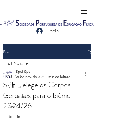
Login
Post
All Posts
Spef Spef
All Posts
18 de nov. de 2024
1 min de leitura
SPEF elege os Corpos
Notícias
Gerentes para o biénio
Destaques
2024/26
Revista
Boletim