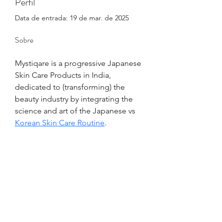
Perfil
Data de entrada: 19 de mar. de 2025
Sobre
Mystiqare is a progressive Japanese 
Skin Care Products in India, 
dedicated to (transforming) the 
beauty industry by integrating the 
science and art of the Japanese vs 
Korean Skin Care Routine
.
Visão geral
Nome
Nakul
Sobrenome
Deval