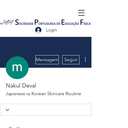
Login
Mais ações
Mensagem
Seguir
Nakul Deval
Japanese vs Korean Skincare Routine