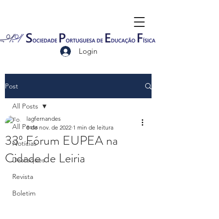
Login
Post
All Posts
lagfernandes
All Posts
8 de nov. de 2022
1 min de leitura
33º Fórum EUPEA na
Notícias
Cidade de Leiria
Destaques
Revista
Boletim