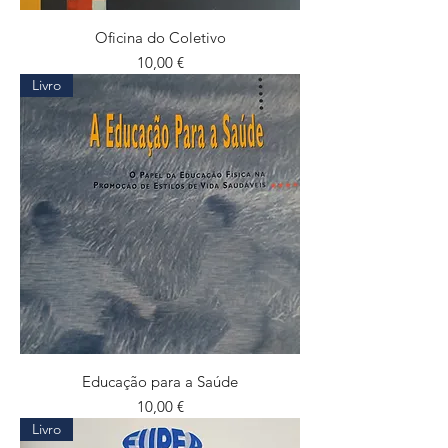
Oficina do Coletivo
Preço
10,00 €
Livro
Educação para a Saúde
Preço
10,00 €
Livro