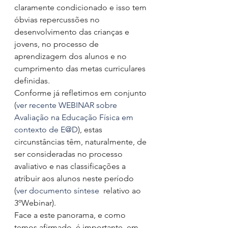
claramente condicionado e isso tem 
óbvias repercussões no 
desenvolvimento das crianças e 
jovens, no processo de 
aprendizagem dos alunos e no 
cumprimento das metas curriculares 
definidas. 
Conforme já refletimos em conjunto 
(
ver recente WEBINAR sobre 
Avaliação na Educação Física em 
contexto de E@D
), estas 
circunstâncias têm, naturalmente, de 
ser consideradas no processo 
avaliativo e nas classificações a 
atribuir aos alunos neste período 
(
ver documento síntese 
 relativo ao 
3ºWebinar). 
Face a este panorama, e como 
temos afirmado, é importante, em 