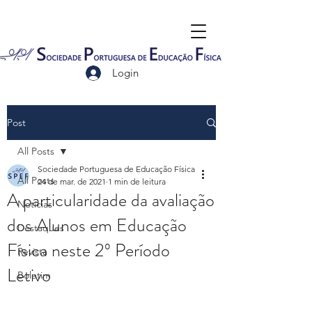
Login
Post
All Posts
Sociedade Portuguesa de Educação Física
All Posts
24 de mar. de 2021
1 min de leitura
A particularidade da avaliação
Notícias
dos Alunos em Educação
Destaques
Física neste 2º Período
Revista
Letivo
Boletim