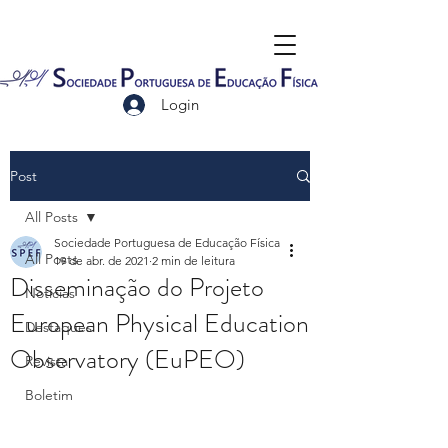
Login
Post
All Posts
Sociedade Portuguesa de Educação Física
All Posts
19 de abr. de 2021
2 min de leitura
Disseminação do Projeto
Notícias
European Physical Education
Destaques
Observatory (EuPEO)
Revista
Boletim