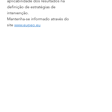
aplicabilidade dos resultados na 
definição de estratégias de 
intervenção.  
Mantenha-se informado através do 
site 
www.eupeo.eu
Educação Física e Desporto Escolar
EuPEO
Destaques
Ver tudo
Posts recentes