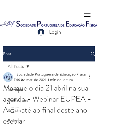
Login
Post
All Posts
Sociedade Portuguesa de Educação Física
All Posts
30 de mar. de 2021
1 min de leitura
Marque o dia 21 abril na sua
Notícias
agenda - Webinar EUPEA -
Destaques
A EF até ao final deste ano
Revista
escolar
Boletim