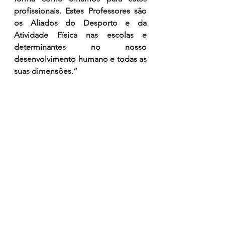
profissionais. Estes Professores são 
os Aliados do Desporto e da 
Atividade Física nas escolas e 
determinantes no nosso 
desenvolvimento humano e todas as 
suas dimensões.”
Vereador do Desporto da CM Leiria 
– Carlos Palheira 
“A Educação Física tem um papel 
muito especial na nossa Cidade 
Europeia do Desporto 2022. É uma 
área que é vital para o 
desenvolvimento humano e 
essencial para que se criem hábitos 
de vida saudável que se prolonguem 
por toda a vida. Quem começa com 
boas aprendizagens e boas 