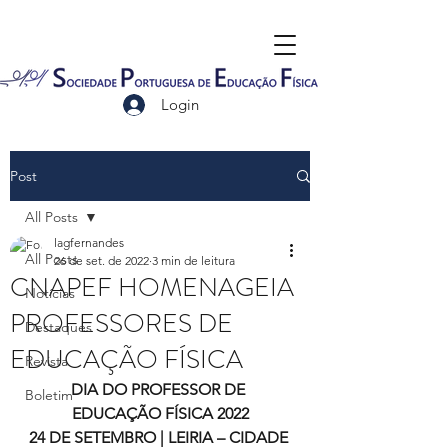
Login
Post
All Posts
lagfernandes
All Posts
26 de set. de 2022
3 min de leitura
CNAPEF HOMENAGEIA
Notícias
PROFESSORES DE
Destaques
EDUCAÇÃO FÍSICA
Revista
DIA DO PROFESSOR DE 
Boletim
EDUCAÇÃO FÍSICA 2022
24 DE SETEMBRO | LEIRIA – CIDADE 