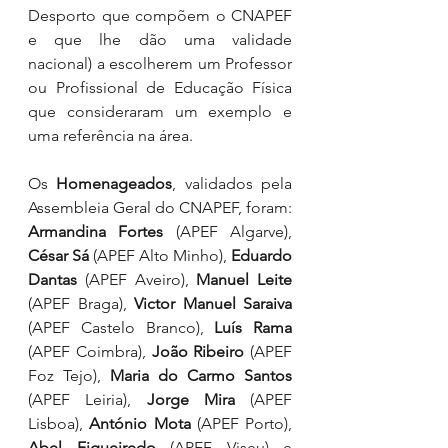
Desporto que compõem o CNAPEF 
e que lhe dão uma validade 
nacional) a escolherem um Professor 
ou Profissional de Educação Física 
que consideraram um exemplo e 
uma referência na área.
Os 
Homenageados
, validados pela 
Assembleia Geral do CNAPEF, foram: 
Armandina Fortes
 (APEF Algarve), 
César Sá
 (APEF Alto Minho), 
Eduardo 
Dantas
 (APEF Aveiro), 
Manuel Leite
(APEF Braga), 
Victor Manuel Saraiva
(APEF Castelo Branco), 
Luís Rama
(APEF Coimbra), 
João Ribeiro
 (APEF 
Foz Tejo), 
Maria do Carmo Santos
(APEF Leiria), 
Jorge Mira
 (APEF 
Lisboa), 
António Mota
 (APEF Porto), 
Abel Figueiredo
 (APEF Viseu) e 