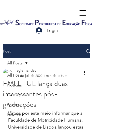
Login
Post
All Posts
lagfernandes
All Posts
27 de jul. de 2022
1 min de leitura
FMH - UL lança duas
Notícias
interessantes pós-
Destaques
graduações
Revista
Vimos por este meio informar que a 
Boletim
Faculdade de Motricidade Humana, 
Universidade de Lisboa lançou estas 