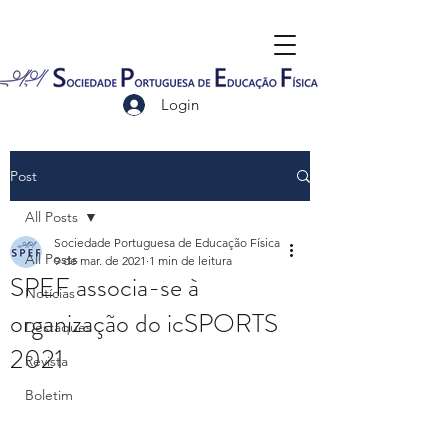
Login
Post
All Posts
Sociedade Portuguesa de Educação Física
All Posts
9 de mar. de 2021
1 min de leitura
SPEF associa-se à
Notícias
organização do icSPORTS
Destaques
2021
Revista
Boletim