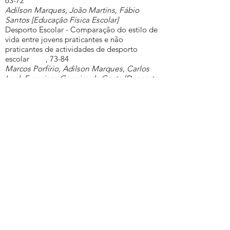
63-72
Adilson Marques, João Martins, Fábio
Santos [Educação Física Escolar]
Desporto Escolar - Comparação do estilo de
vida entre jovens praticantes e não
praticantes de actividades de desporto
escolar , 73-84
Marcos Porfírio, Adilson Marques, Carlos
Leal, Francisco Carreiro da Costa [Desporto
Escolar; Estilos de Vida]
A promoção do aluno e do critério na aula
de Educação Física, 85-92
Rui Pedro Sousa [Educação Física Escolar;
Avaliação em EF]