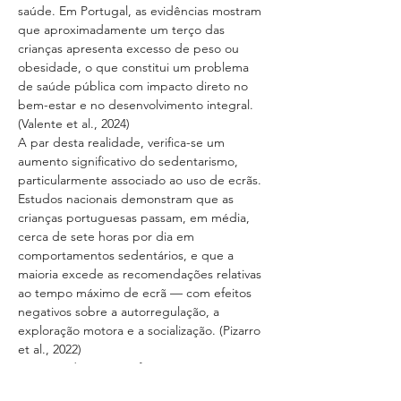
saúde. Em Portugal, as evidências mostram 
que aproximadamente um terço das 
crianças apresenta excesso de peso ou 
obesidade, o que constitui um problema 
de saúde pública com impacto direto no 
bem-estar e no desenvolvimento integral. 
(Valente et al., 2024)
A par desta realidade, verifica-se um 
aumento significativo do sedentarismo, 
particularmente associado ao uso de ecrãs. 
Estudos nacionais demonstram que as 
crianças portuguesas passam, em média, 
cerca de sete horas por dia em 
comportamentos sedentários, e que a 
maioria excede as recomendações relativas 
ao tempo máximo de ecrã — com efeitos 
negativos sobre a autorregulação, a 
exploração motora e a socialização. (Pizarro 
et al., 2022)
Estas tendências são frequentemente 
potenciadas por práticas de hiperproteção 