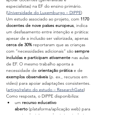
especialistas) na EF do ensino primário. 
(
Universidade do Luxemburgo – DIPPE
)
Um estudo associado ao projeto, com 
1170 
docentes de nove países europeus
, indica 
um desfasamento entre intenção e prática: 
apesar de a inclusão ser valorizada, apenas 
cerca de 30%
 reportaram que as crianças 
com “necessidades adicionais” são 
sempre 
incluídas e participam ativamente
 nas aulas 
de EF. O mesmo trabalho aponta a 
necessidade de 
orientação prática
 e de 
exemplos observáveis
 (p. ex., recursos em 
vídeo) para apoiar adaptações consistentes. 
(
artigo/relato do estudo – ResearchGate
)
Como resposta, o DIPPE disponibiliza:
um 
recurso educativo 
aberto
 (plataforma/aplicação web) para 
apoiar decisões pedagógicas inclusivas 
na EF do 1.º ciclo; (
Universidade do 
Luxemburgo – DIPPE
)
um 
recurso de formação (toolkit)
 para 