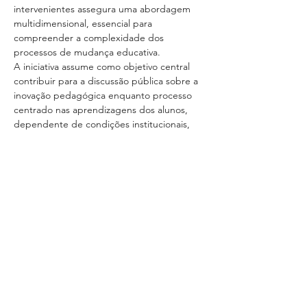
intervenientes assegura uma abordagem 
multidimensional, essencial para 
compreender a complexidade dos 
processos de mudança educativa.
A iniciativa assume como objetivo central 
contribuir para a discussão pública sobre a 
inovação pedagógica enquanto processo 
centrado nas aprendizagens dos alunos, 
dependente de condições institucionais, 
culturais e organizacionais adequadas. 
Neste contexto, são valorizados aspetos 
como o trabalho colaborativo, o 
acompanhamento sistemático e a 
existência de políticas consistentes de 
apoio à mudança.
O seminário constitui, assim, uma 
oportunidade para refletir sobre o papel da 
inovação pedagógica na construção de 
uma educação mais inclusiva, democrática 
e alinhada com os desafios atuais, 
reforçando a importância de abordagens 