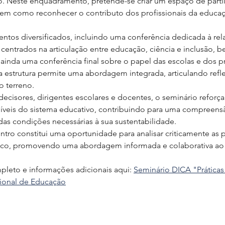
. Neste enquadramento, pretende-se criar um espaço de partil
 bem como reconhecer o contributo dos profissionais da educa
tos diversificados, incluindo uma conferência dedicada à rel
s centrados na articulação entre educação, ciência e inclusão,
 ainda uma conferência final sobre o papel das escolas e dos 
ta estrutura permite uma abordagem integrada, articulando refle
o terreno.
decisores, dirigentes escolares e docentes, o seminário reforça
 níveis do sistema educativo, contribuindo para uma compreen
as condições necessárias à sua sustentabilidade.
ntro constitui uma oportunidade para analisar criticamente as p
ico, promovendo uma abordagem informada e colaborativa ao
leto e informações adicionais aqui: 
Seminário DICA "Práticas 
ional de Educação