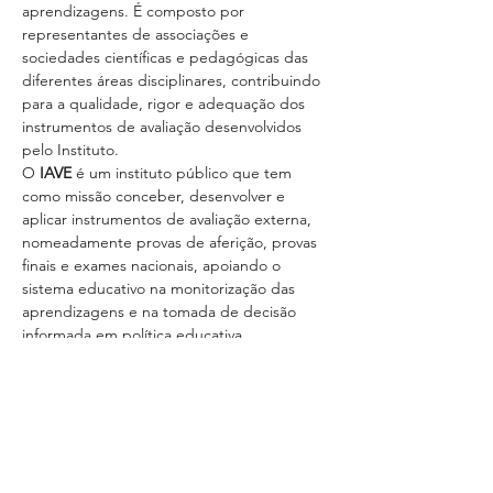
aprendizagens. É composto por 
representantes de associações e 
sociedades científicas e pedagógicas das 
diferentes áreas disciplinares, contribuindo 
para a qualidade, rigor e adequação dos 
instrumentos de avaliação desenvolvidos 
pelo Instituto.
O 
IAVE
 é um instituto público que tem 
como missão conceber, desenvolver e 
aplicar instrumentos de avaliação externa, 
nomeadamente provas de aferição, provas 
finais e exames nacionais, apoiando o 
sistema educativo na monitorização das 
aprendizagens e na tomada de decisão 
informada em política educativa.
A designação de 
Vanda Guerra
 reforça a 
continuidade da presença institucional da 
SPEF neste órgão científico, assegurando a 
representação qualificada da Educação 
Física nos processos de reflexão e 
aconselhamento técnico associados à 