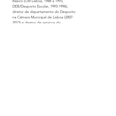
Básico (CM Lisboa, 1988 a 1993, 
DEB/Desporto Escolar, 1993-1996), 
diretor de departamento do Desporto 
na Câmara Municipal de Lisboa (2007-
2013) e diretor de serviços do 
Associativismo Desportivo no Instituto 
do Desporto, IP (2000-2003). Mário 
Guimarães é doutorado em Educação 
Física e Desporto, especialidade em 
Pedagogia e Didática da Educação 
Física e do Desporto pela Universidade 
Lusófona.
Fátima Saraiva, Professora de EF no AE 
de Carcavelos, onde desempenha 
funções de Coordenadora de 
Departamento e colabora também 
como Professora Coadjuvante na 
Educação Física do 1.º CEB. É 
orientadora de estágio no Mestrado 
em Ensino da Educação Física nos 
Ensino Básico e Secundário da 
Universidade Lusófona. Desempenha 