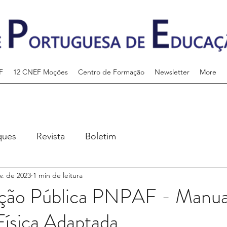
F
12 CNEF Moções
Centro de Formação
Newsletter
More
ques
Revista
Boletim
v. de 2023
1 min de leitura
ção Pública PNPAF - Manua
Física Adaptada