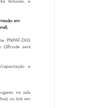
ia Antunes, e 
smissão em 
nal). 
ite PNPAF-DGS 
om QRcode será 
capacitação e 
gares na sala 
ine) no link em 