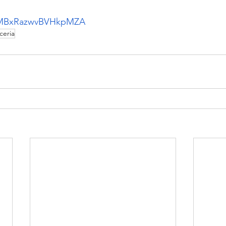
/TMBxRazwvBVHkpMZA
ceria