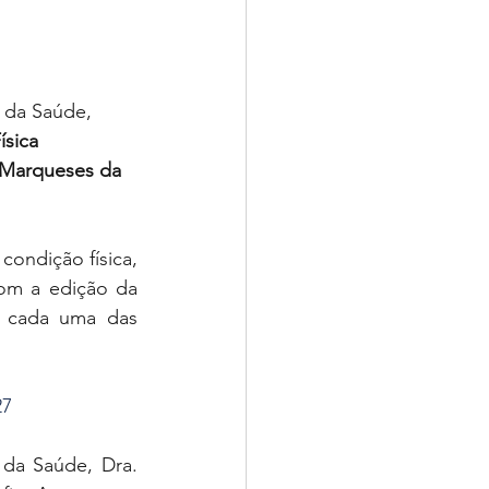
 da Saúde, 
sica 
 Marqueses da 
ondição física, 
om a edição da 
 cada uma das 
27
da Saúde, Dra. 