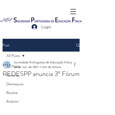
Login
Post
All Posts
Sociedade Portuguesa de Educação Física
All Posts
22 de out. de 2021
1 min de leitura
REDESPP anuncia 3º Fórum
Notícias
Destaques
Revista
Boletim