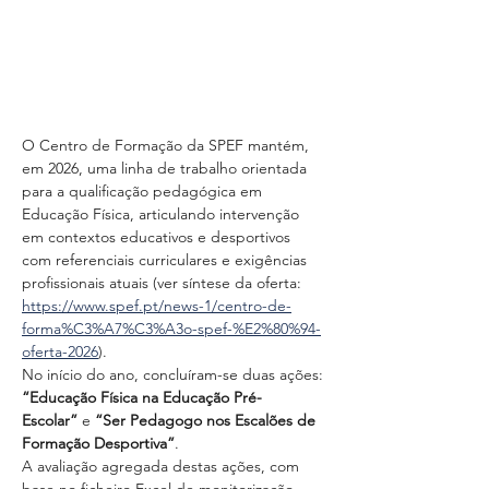
O Centro de Formação da SPEF mantém, 
em 2026, uma linha de trabalho orientada 
para a qualificação pedagógica em 
Educação Física, articulando intervenção 
em contextos educativos e desportivos 
com referenciais curriculares e exigências 
profissionais atuais (ver síntese da oferta: 
https://www.spef.pt/news-1/centro-de-
forma%C3%A7%C3%A3o-spef-%E2%80%94-
oferta-2026
).
No início do ano, concluíram-se duas ações: 
“Educação Física na Educação Pré-
Escolar”
 e 
“Ser Pedagogo nos Escalões de 
Formação Desportiva”
.
A avaliação agregada destas ações, com 