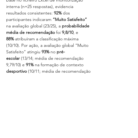
base no ficheiro Excel de monitorização 
interna (n=25 respostas), evidencia 
resultados consistentes: 
92%
 dos 
participantes indicaram 
“Muito Satisfeito”
na avaliação global (23/25), a 
probabilidade 
média de recomendação
 foi 
9,8/10
, e 
88%
 atribuíram a classificação máxima 
(10/10). Por ação, a avaliação global “Muito 
Satisfeito” atingiu 
93%
 no 
pré-
escolar
 (13/14; média de recomendação 
9,79/10) e 
91%
 na formação de contexto 
desportivo
 (10/11; média de recomendação 
9,82/10). Estes indicadores sustentam, de 
forma simples e verificável, a perceção de 
utilidade pedagógica e de aplicabilidade 
profissional da oferta realizada.
Em continuidade, encontra-se prevista a 
ação 
“A integração da EF no projeto 
curricular do 1.º ciclo”
 (informação: 
https://www.spef.pt/acoesformacao
), 
orientada para a coerência curricular e para 
a operacionalização didática em contexto 