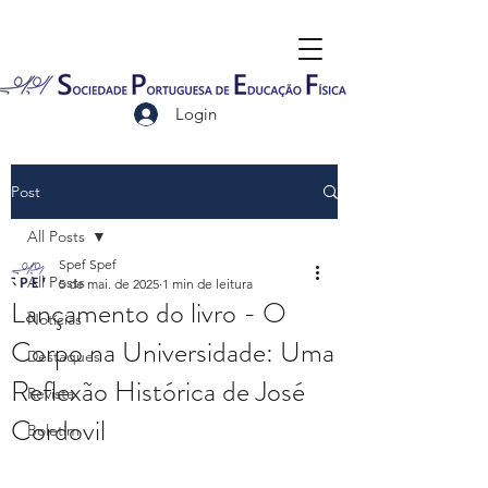
Login
Post
All Posts
Spef Spef
All Posts
5 de mai. de 2025
1 min de leitura
Lançamento do livro - O
Notícias
Corpo na Universidade: Uma
Destaques
Reflexão Histórica de José
Revista
Cordovil
Boletim