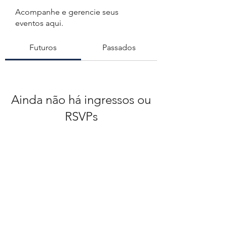
Acompanhe e gerencie seus
eventos aqui.
Futuros
Passados
Ainda não há ingressos ou
RSVPs
Procurar eventos
©2021 by SPEF Sociedade Portuguesa de Educação