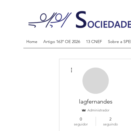
Home
Artigo 163º OE 2026
13 CNEF
Sobre a SPE
Mais ações
lagfernandes
Administrador
0
2
seguidor
seguindo