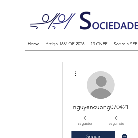
Home
Artigo 163º OE 2026
13 CNEF
Sobre a SPE
Mais ações
nguyencuong070421
0
0
seguidor
seguindo
Seguir