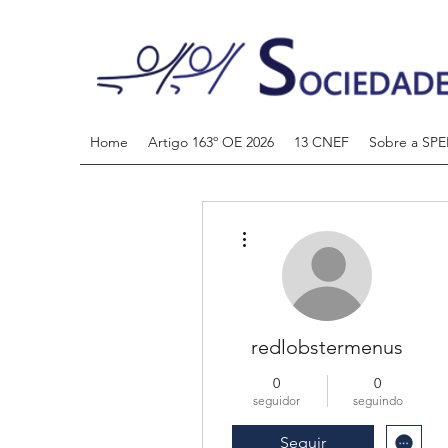
Home
Artigo 163º OE 2026
13 CNEF
Sobre a SPE
Mais ações
redlobstermenus
0
0
seguidor
seguindo
Seguir