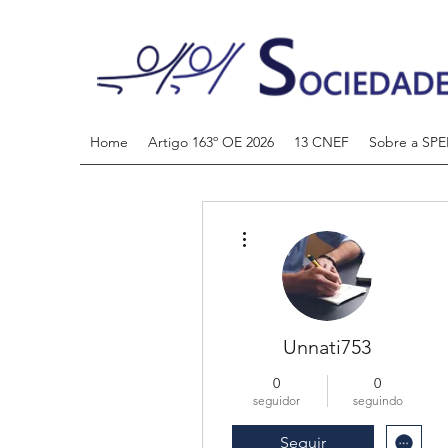
Home
Artigo 163º OE 2026
13 CNEF
Sobre a SPE
Mais ações
Unnati753
0
0
seguidor
seguindo
Seguir