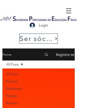
Login
Ser sócio SPEF
Registre-se
Home
All Posts
All Posts
Notícias
Destaques
Revista
Boletim