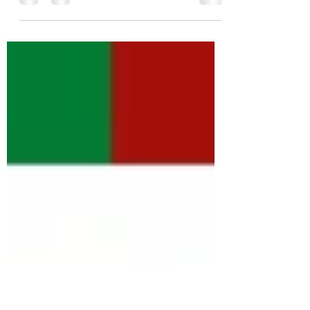
EDUCAÇÃO FÍSICA, TREINO E
ATIVIDADE FÍSICA EM CRIANÇAS E
JOVENS – TEMPO DE QUALIDADE O
Protocolo para a realização do 12º
Congresso...