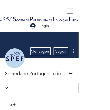
Login
Mais ações
Mensagem
Seguir
Administrador
Sociedade Portuguesa de Educação Física
Perfil