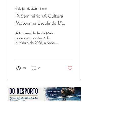
9 de jul. de 2026
∙
1
min
IX Seminário «A Cultura
Motora na Escola do 1.º
Ciclo do Ensino Básico»
A Universidade da Maia
promove, no dia 9 de
outubro de 2026, a nona
edição do Seminário «A
Cultura Motora na Escola
do 1.º Ciclo do Ensino
Básico». Num momento
particularmente relevante
94
0
para a afirmação da
Educação Física neste nível
de ensino, o encontro
propõe uma reflexão
aprofundada sobre as
implicações pedagógicas,
curriculares e profissionais
do novo enquadramento
legislativo, bem como