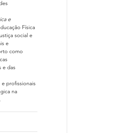
des 
ica e 
ducação Física 
tiça social e 
is e 
porto como 
cas 
 e das 
e profissionais 
gica na 
.