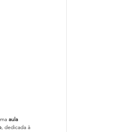
uma 
aula 
o
, dedicada à 