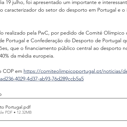
dia 19 julho, foi apresentado um importante e interessa
o caracterizador do setor do desporto em Portugal e o
do realizado pela PwC, por pedido de Comité Olímpico d
de Portugal e Confederação do Desporto de Portugal qu
ões, que o financiamento público central ao desporto no
 40% da média europeia.
do COP em 
https://comiteolimpicoportugal.pt/noticias/d
aad236-4029-4d37-ab93-76d289ccb5a5
o 
to Portugal
.pdf
de PDF • 12.32MB