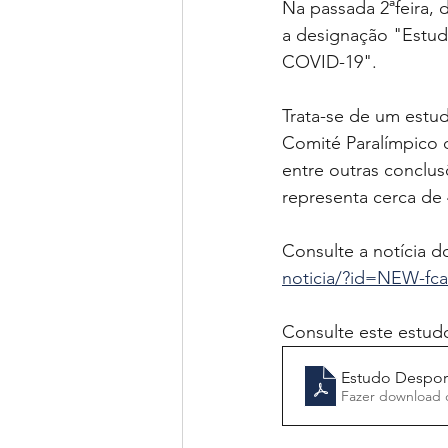
Na passada 2ªfeira, 
a designação "Estud
COVID-19".
Trata-se de um estu
Comité Paralímpico 
entre outras conclus
representa cerca de
Consulte a notícia 
noticia/?id=NEW-fc
Consulte este estud
Estudo Despor
Fazer download 