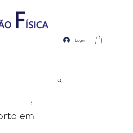
Login
porto em