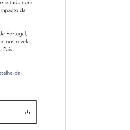
nte estudo com 
 impacto da 
e Portugal, 
e nos revela, 
 País 
etalhe-da-