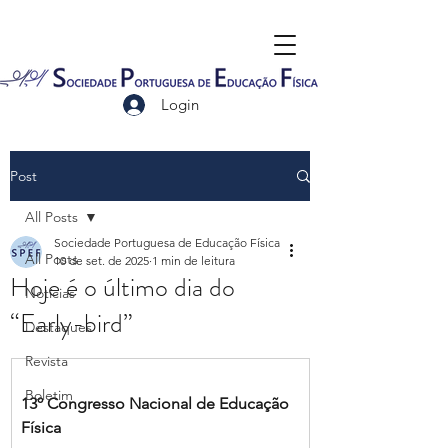
Login
Post
All Posts
Sociedade Portuguesa de Educação Física
All Posts
10 de set. de 2025
1 min de leitura
Hoje é o último dia do
Notícias
“Early-bird”
Destaques
Revista
Boletim
13º Congresso Nacional de Educação 
Física