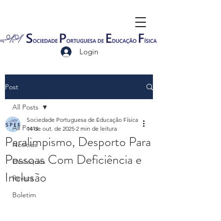
Login
Post
All Posts
Sociedade Portuguesa de Educação Física
All Posts
14 de out. de 2025
2 min de leitura
Paralimpismo, Desporto Para
Notícias
Pessoas Com Deficiência e
Destaques
Inclusão
Revista
Boletim