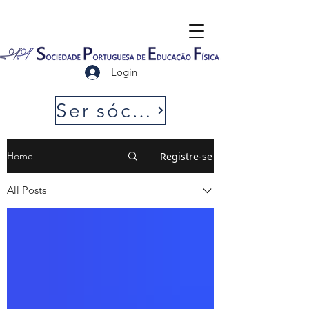
Login
Ser sócio SPEF
Registre-se
Home
All Posts