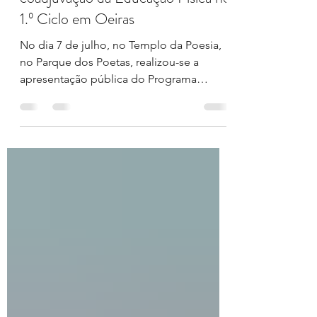
preliminares do estudo sobre a
coadjuvação da Educação Física no
1.º Ciclo em Oeiras
No dia 7 de julho, no Templo da Poesia,
no Parque dos Poetas, realizou-se a
apresentação pública do Programa
Municipal de Coadjuvação da Educação
Física no 1.º Ciclo do Ensino Básico de
Oeiras. A sessão contou com a presença
do Secretário de Estado do Desporto,
Pedro Dias, de representantes do
Município de Oeiras, de agrupamentos
de escolas, de professores, de entidades
parceiras e de outros agentes da
comunidade educativa. A Sociedade
Portuguesa de Educação Física
apresentou